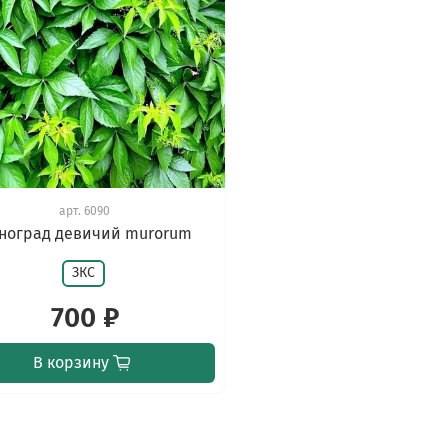
арт.
6090
ноград девичий murorum
ЗКС
700 ₽
В корзину