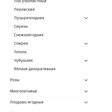
Лох узколистный
Перовския
Пузыреплодник
Сирень
Снежноягодник
Спирея
Тополь
Чубушник
Яблоня декоративная
Розы
Многолетники
Плодово-ягодные