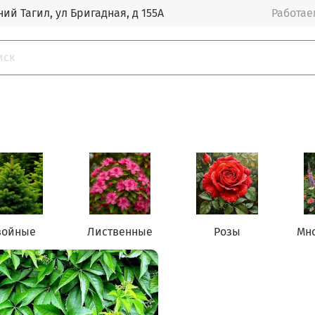
ий Тагил, ул Бригадная, д 155А
Работаем
войные
Лиственные
Розы
Мн