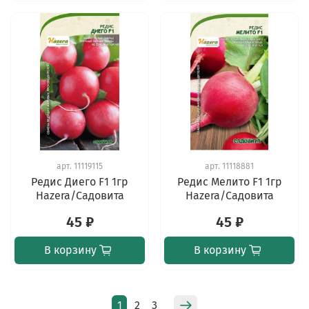
арт.
11119115
арт.
11118881
Редис Диего F1 1гр
Редис Мелито F1 1гр
Hazera/Садовита
Hazera/Садовита
45 ₽
45 ₽
В корзину
В корзину
1
2
3