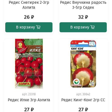
Редис Снегирек 2-3гр
Редис Внучкина радость
Аэлита
3-5гр Седек
26 ₽
32 ₽
В корзину
В корзину
арт.
23318
арт.
30642
Редис Илке 3гр Аэлита
Редис Кинг-Конг 2гр СС
27 ₽
27 ₽