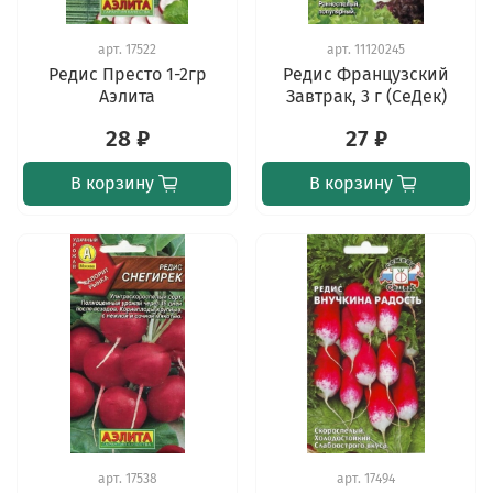
арт.
17522
арт.
11120245
Редис Престо 1-2гр
Редис Французский
Аэлита
Завтрак, 3 г (СеДек)
28 ₽
27 ₽
В корзину
В корзину
арт.
17538
арт.
17494