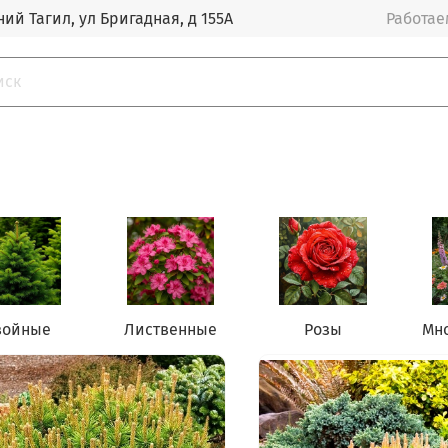
ий Тагил, ул Бригадная, д 155А
Работаем
войные
Лиственные
Розы
Мн