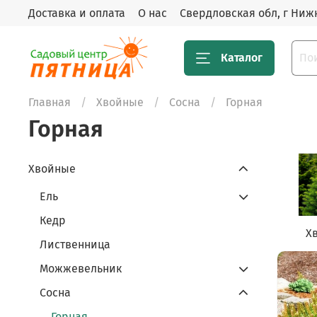
Доставка и оплата
О нас
Свердловская обл, г Нижн
Каталог
Главная
Хвойные
Сосна
Горная
Горная
Хвойные
Ель
Кедр
Х
Лиственница
Можжевельник
Сосна
Горная