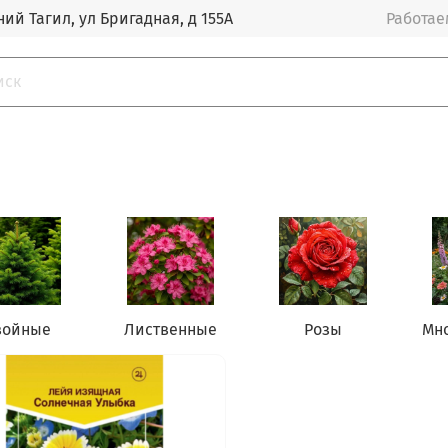
ий Тагил, ул Бригадная, д 155А
Работаем
войные
Лиственные
Розы
Мн