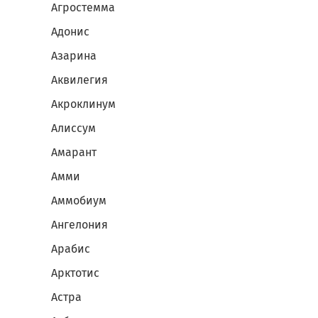
Агростемма
Адонис
Азарина
Аквилегия
Акроклинум
Алиссум
Амарант
Амми
Аммобиум
Ангелония
Арабис
Арктотис
Астра