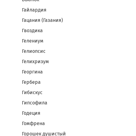
Гайлардия
Гацания (Газания)
Гвоздика
Гелениум
Гелиопсис
Гелихризум
Георгина
Гербера
Гибискус
Гипсофила
Годеция
Гомфрена
Горошек душистый