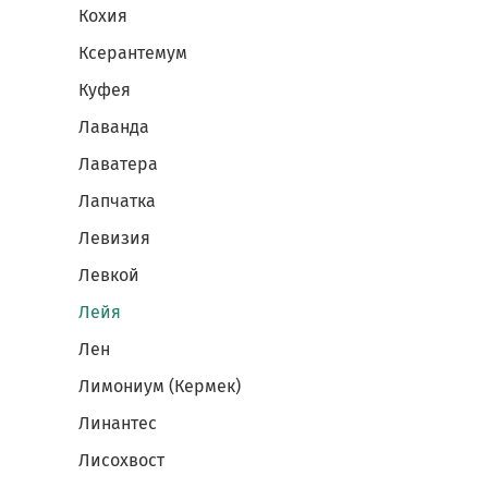
Кохия
Ксерантемум
Куфея
Лаванда
Лаватера
Лапчатка
Левизия
Левкой
Лейя
Лен
Лимониум (Кермек)
Линантес
Лисохвост