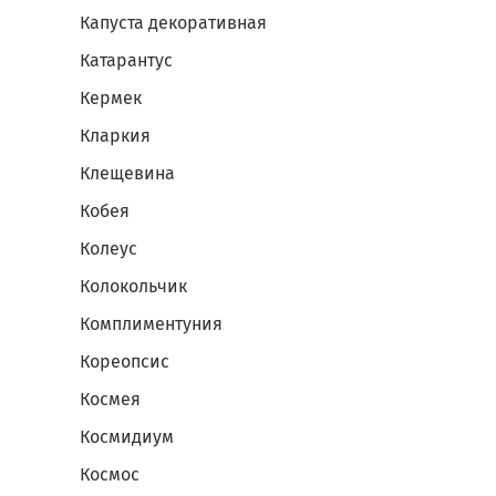
Капуста декоративная
Катарантус
Кермек
Кларкия
Клещевина
Кобея
Колеус
Колокольчик
Комплиментуния
Кореопсис
Космея
Космидиум
Космос