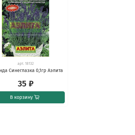
арт.
18132
нда Синеглазка 0,1гр Аэлита
35 ₽
В корзину