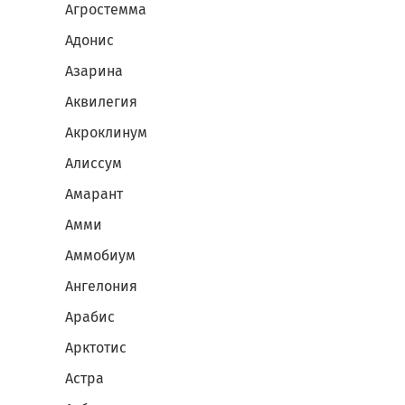
Агростемма
Адонис
Азарина
Аквилегия
Акроклинум
Алиссум
Амарант
Амми
Аммобиум
Ангелония
Арабис
Арктотис
Астра