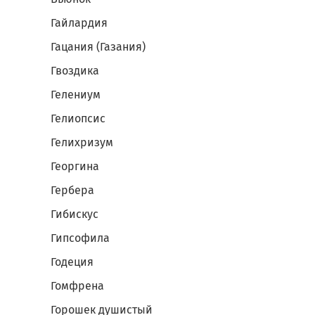
Гайлардия
Гацания (Газания)
Гвоздика
Гелениум
Гелиопсис
Гелихризум
Георгина
Гербера
Гибискус
Гипсофила
Годеция
Гомфрена
Горошек душистый