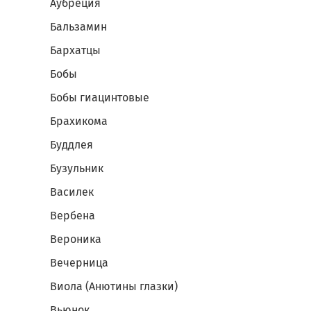
Аубреция
Бальзамин
Бархатцы
Бобы
Бобы гиацинтовые
Брахикома
Буддлея
Бузульник
Василек
Вербена
Вероника
Вечерница
Виола (Анютины глазки)
Вьюнок