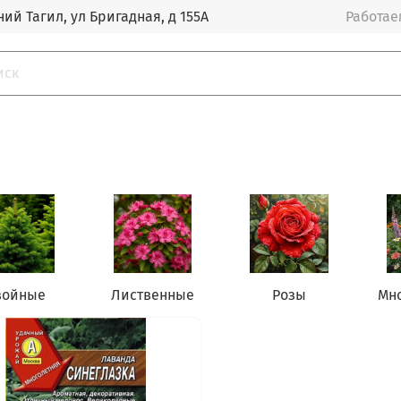
ий Тагил, ул Бригадная, д 155А
Работаем
войные
Лиственные
Розы
Мн