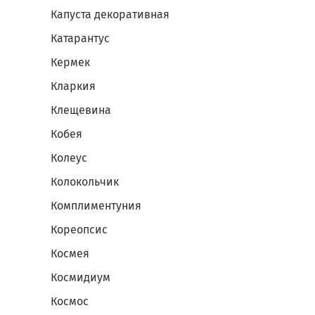
Капуста декоративная
Катарантус
Кермек
Кларкия
Клещевина
Кобея
Колеус
Колокольчик
Комплиментуния
Кореопсис
Космея
Космидиум
Космос