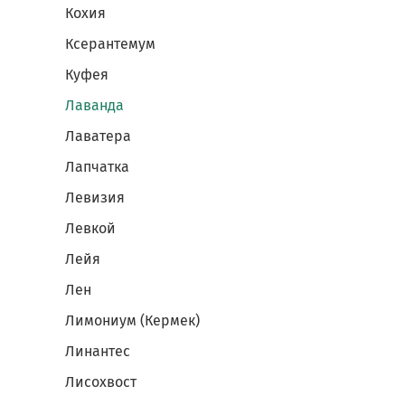
Кохия
Ксерантемум
Куфея
Лаванда
Лаватера
Лапчатка
Левизия
Левкой
Лейя
Лен
Лимониум (Кермек)
Линантес
Лисохвост