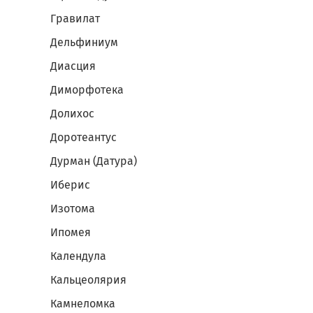
Гравилат
Дельфиниум
Диасция
Диморфотека
Долихос
Доротеантус
Дурман (Датура)
Иберис
Изотома
Ипомея
Календула
Кальцеолярия
Камнеломка