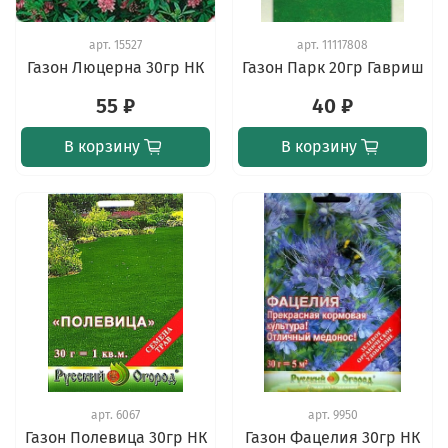
арт.
15527
арт.
11117808
Газон Люцерна 30гр НК
Газон Парк 20гр Гавриш
55 ₽
40 ₽
В корзину
В корзину
арт.
6067
арт.
9950
Газон Полевица 30гр НК
Газон Фацелия 30гр НК