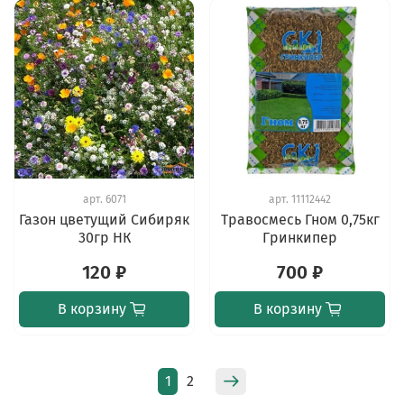
арт.
6071
арт.
11112442
Газон цветущий Сибиряк
Травосмесь Гном 0,75кг
30гр НК
Гринкипер
120 ₽
700 ₽
В корзину
В корзину
1
2