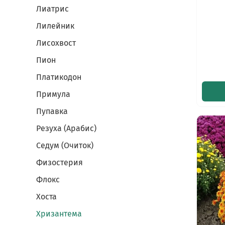
Лиатрис
Лилейник
Лисохвост
Пион
Платикодон
Примула
Пупавка
Резуха (Арабис)
Седум (Очиток)
Физостерия
Флокс
Хоста
Хризантема