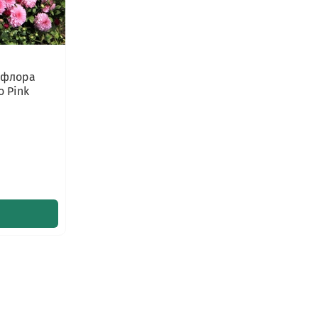
ифлора
o Pink