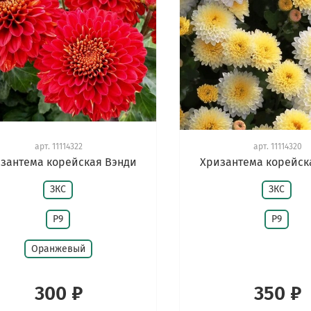
арт.
11114322
арт.
11114320
зантема корейская Вэнди
Хризантема корейск
ЗКС
ЗКС
Р9
Р9
Оранжевый
300 ₽
350 ₽