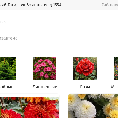
ий Тагил, ул Бригадная, д 155А
Работаем
изантема
войные
Лиственные
Розы
Мн