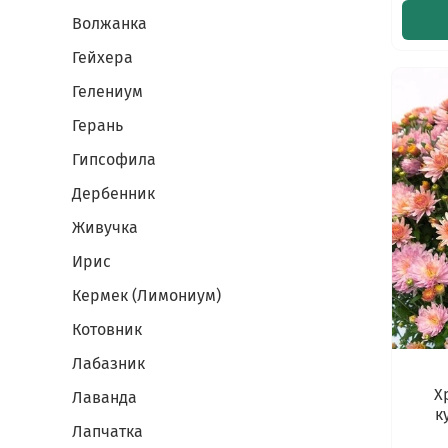
Волжанка
Гейхера
Гелениум
Герань
Гипсофила
Дербенник
Живучка
Ирис
Кермек (Лимониум)
Котовник
Лабазник
Х
Лаванда
к
Лапчатка