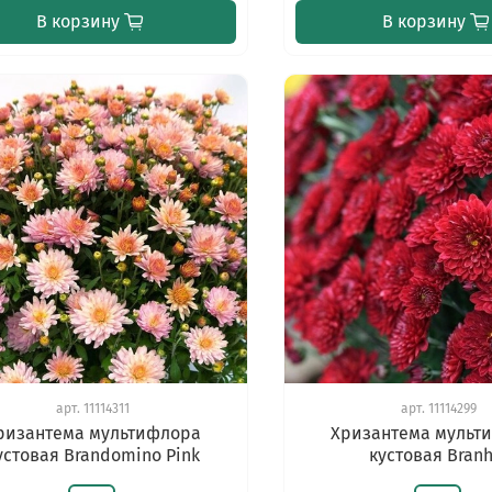
В корзину
В корзину
арт.
11114311
арт.
11114299
ризантема мультифлора
Хризантема мульт
устовая Brandomino Pink
кустовая Branh