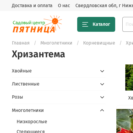
Доставка и оплата
О нас
Свердловская обл, г Нижн
Каталог
Главная
Многолетники
Корневищные
Хр
Хризантема
Хвойные
Лиственные
Розы
Х
Многолетники
Низкорослые
Стелющиеся