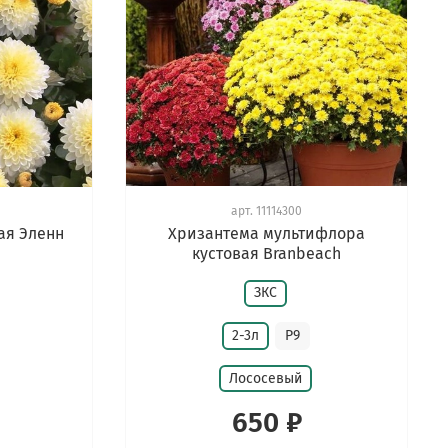
арт.
11114300
ая Эленн
Хризантема мультифлора
кустовая Branbeach
ЗКС
2-3л
Р9
Лососевый
650 ₽