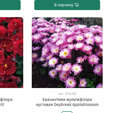
В корзину
арт.
11114306
ифлора
Хризантема мультифлора
ill
кустовая Daybreak Appleblossom