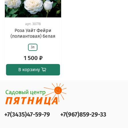
арт.
30778
Роза Уайт Фейри
(полиантовая) белая
3л
1 500 ₽
В корзину
+7(3435)47-59-79
+7(967)859-29-33