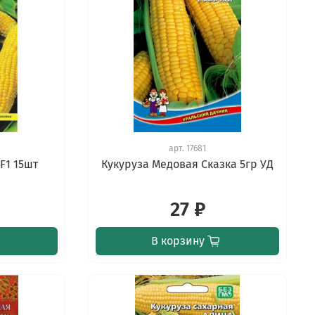
арт.
17681
F1 15шт
Кукуруза Медовая Сказка 5гр УД
27 ₽
В корзину