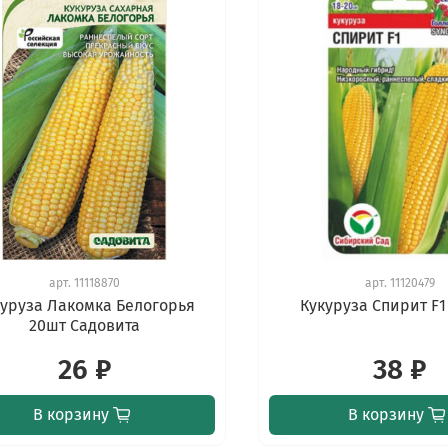
арт.
11118870
арт.
11120479
уруза Лакомка Белогорья
Кукуруза Спирит F1
20шт Садовита
26 ₽
38 ₽
В корзину
В корзину