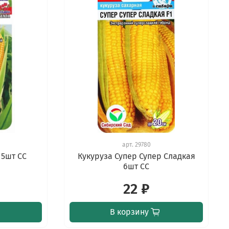
арт.
29780
 5шт СС
Кукуруза Супер Супер Сладкая
6шт СС
22 ₽
В корзину