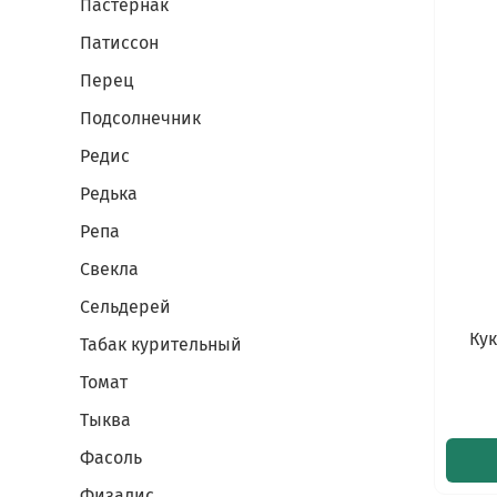
Пастернак
Патиссон
Перец
Подсолнечник
Редис
Редька
Репа
Свекла
Сельдерей
Кук
Табак курительный
Томат
Тыква
Фасоль
Физалис