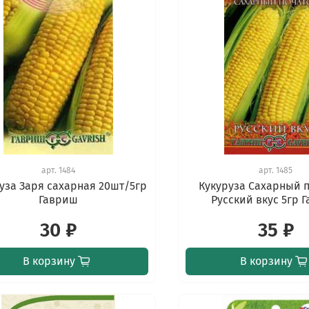
арт.
1484
арт.
1485
уза Заря сахарная 20шт/5гр
Кукуруза Сахарный п
Гавриш
Русский вкус 5гр 
30 ₽
35 ₽
В корзину
В корзину