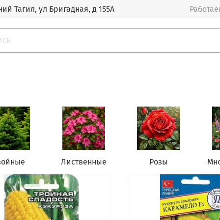
ий Тагил, ул Бригадная, д 155А
Работаем
войные
Лиственные
Розы
Мн