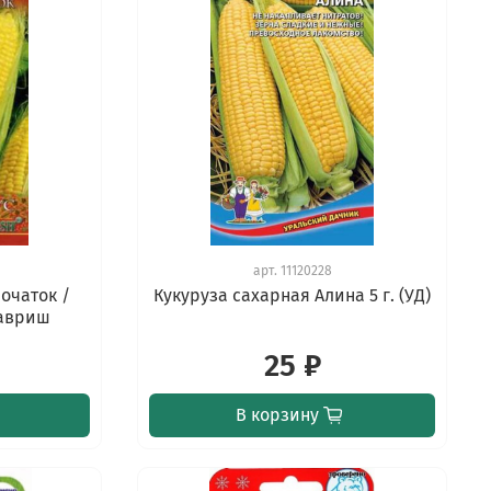
арт.
11120228
очаток /
Кукуруза сахарная Алина 5 г. (УД)
Гавриш
25 ₽
В корзину