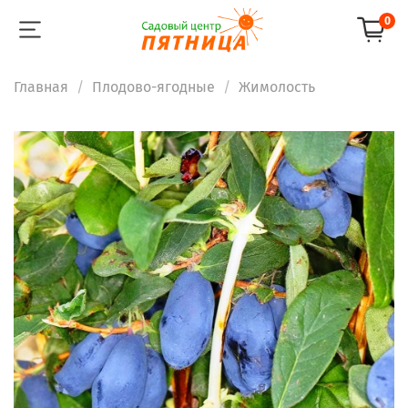
0
Главная
Плодово-ягодные
Жимолость