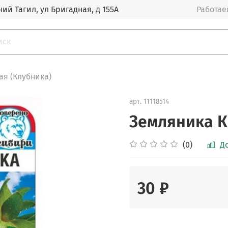
ий Тагил, ул Бригадная, д 155А
Работаем
ая (Клубника)
арт.
11118514
Земляника К
(0)
Д
30 ₽