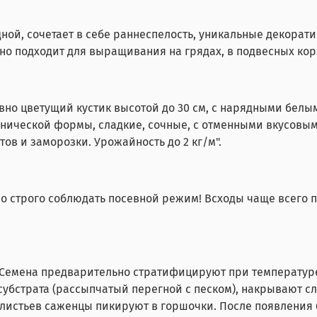
ой, сочетает в себе раннеспелость, уникальные декорати
о подходит для выращивания на грядах, в подвесных корз
но цветущий кустик высотой до 30 см, с нарядными бел
онической формы, сладкие, сочные, с отменными вкусовыми
тов и заморозки. Урожайность до 2 кг/м".
о строго соблюдать посевной режим! Всходы чаще всего п
 Семена предварительно стратифицируют при температуре
бстрата (рассыпчатый перегной с песком), накрывают сл
х листьев саженцы пикируют в горшочки. После появления 