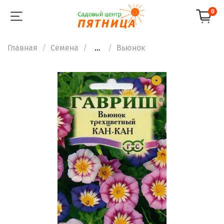
0
Главная
Семена
...
Вьюнок