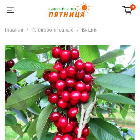
0
Главная
Плодово-ягодные
Вишня