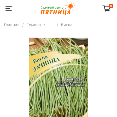
0
Главная
Семена
...
Вигна