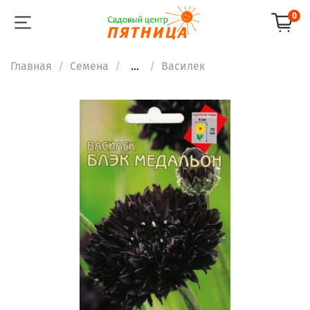
0
Главная
Семена
...
Василек