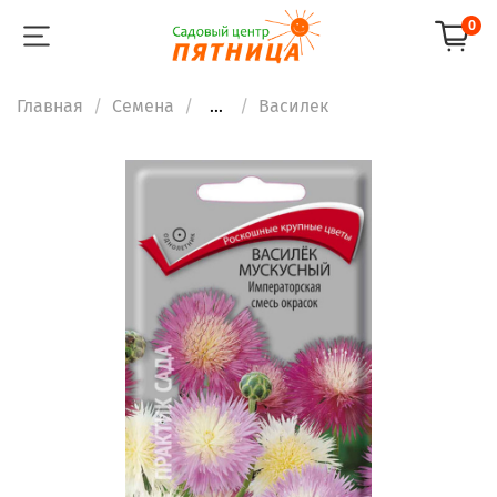
0
Главная
Семена
...
Василек