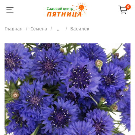
0
Главная
Семена
...
Василек