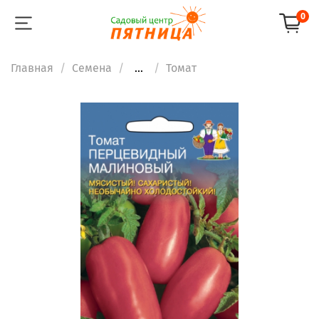
0
Главная
Семена
...
Томат