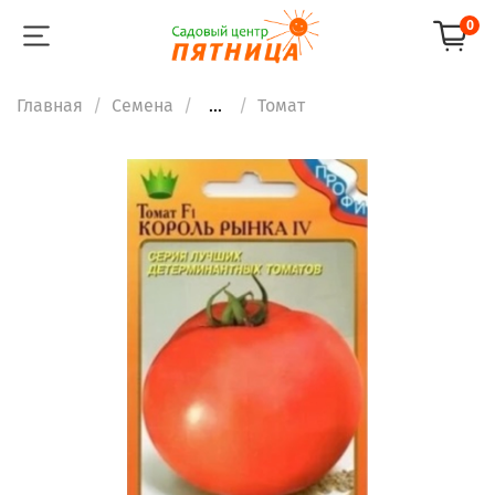
0
Главная
Семена
...
Томат