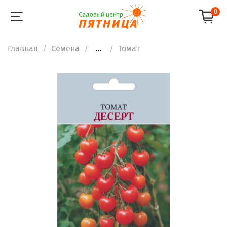
0
Главная
Семена
...
Томат