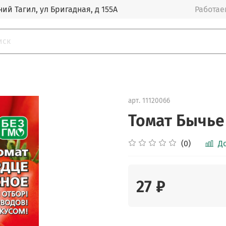
ий Тагил, ул Бригадная, д 155А
Работаем
арт.
11120066
Томат Бычье
(0)
Д
27 ₽