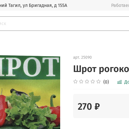
ий Тагил, ул Бригадная, д 155А
Работаем
арт.
25090
Шрот рогоко
(0)
Д
270 ₽