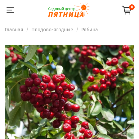
0
Главная
Плодово-ягодные
Рябина