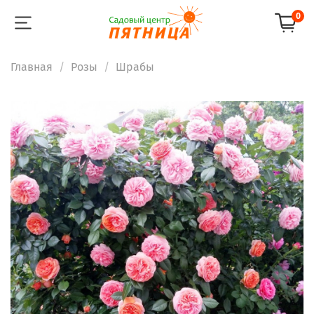
0
Главная
Розы
Шрабы