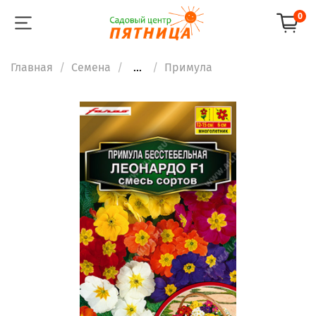
0
Главная
Семена
...
Примула