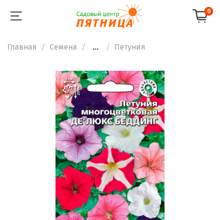
0
Главная
Семена
...
Петуния