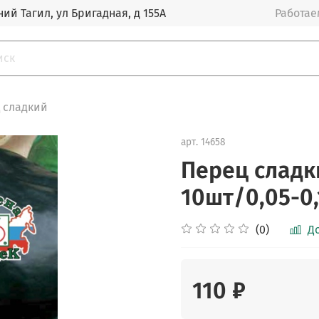
ий Тагил, ул Бригадная, д 155А
Работаем
 сладкий
арт.
14658
Перец сладк
10шт/0,05-0,
(0)
Д
110 ₽