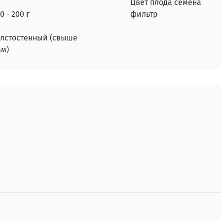
Цвет плода семена
0 - 200 г
фильтр
олстостенный (свыше
мм)