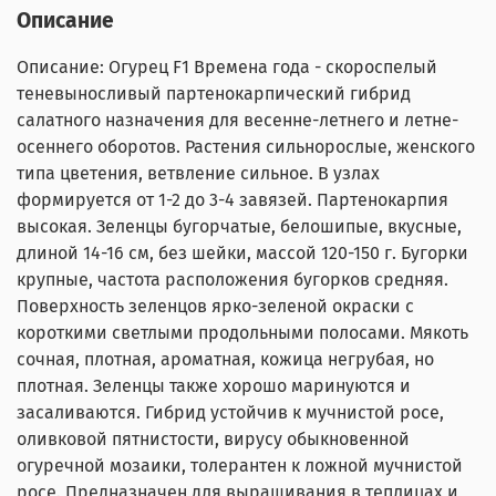
Описание
Описание: Огурец F1 Времена года - скороспелый
теневыносливый партенокарпический гибрид
салатного назначения для весенне-летнего и летне-
осеннего оборотов. Растения сильнорослые, женского
типа цветения, ветвление сильное. В узлах
формируется от 1-2 до 3-4 завязей. Партенокарпия
высокая. Зеленцы бугорчатые, белошипые, вкусные,
длиной 14-16 см, без шейки, массой 120-150 г. Бугорки
крупные, частота расположения бугорков средняя.
Поверхность зеленцов ярко-зеленой окраски с
короткими светлыми продольными полосами. Мякоть
сочная, плотная, ароматная, кожица негрубая, но
плотная. Зеленцы также хорошо маринуются и
засаливаются. Гибрид устойчив к мучнистой росе,
оливковой пятнистости, вирусу обыкновенной
огуречной мозаики, толерантен к ложной мучнистой
росе. Предназначен для выращивания в теплицах и