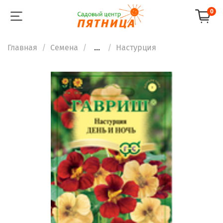
0
Главная
Семена
...
Настурция