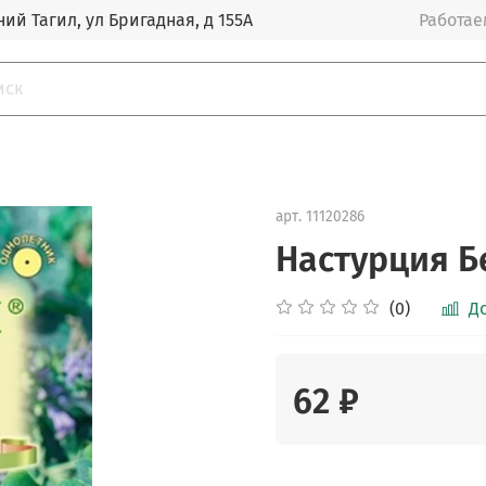
ий Тагил, ул Бригадная, д 155А
Работаем
арт.
11120286
Настурция Бе
(0)
Д
62 ₽