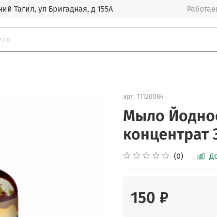
ий Тагил, ул Бригадная, д 155А
Работаем
арт.
11120084
Мыло Йодно
концентрат 
(0)
Д
150 ₽