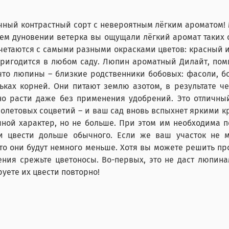
ый контрастный сорт с невероятным лёгким ароматом! Мы
ем дуновении ветерка вы ощущали лёгкий аромат таких 
очетаются с самыми разными окрасками цветов: красный
пригодится в любом саду. Люпин ароматный Дилайт, по
что люпины – близкие родственники бобовых: фасоли, бо
ках корней. Они питают землю азотом, в результате ч
но расти даже без применения удобрений. Это отличный 
-фиолетовых соцветий – и ваш сад вновь вспыхнет яркими
ной характер, но не больше. При этом им необходима 
 цвести дольше обычного. Если же ваш участок не мо
сто они будут немного меньше. Хотя вы можете решить
ения срежьте цветоносы. Во-первых, это не даст люпин
руете их цвести повторно!