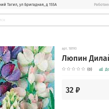
ий Тагил, ул Бригадная, д 155А
Работаем
арт.
18193
Люпин Дилай
(0)
Д
32 ₽