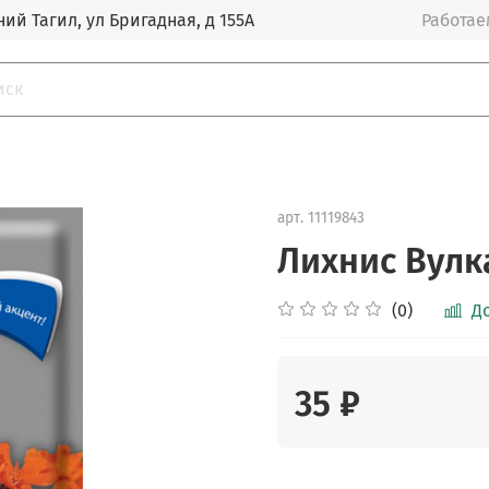
ий Тагил, ул Бригадная, д 155А
Работаем
арт.
11119843
Лихнис Вулка
(0)
Д
35 ₽