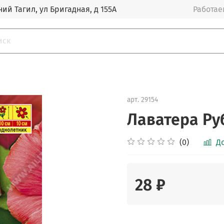
ий Тагил, ул Бригадная, д 155А
Работаем
арт.
29154
Лаватера Ру
(0)
Д
28 ₽