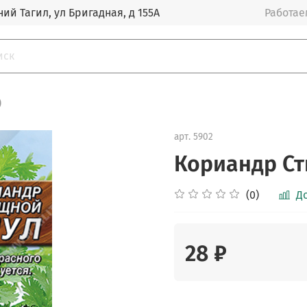
ий Тагил, ул Бригадная, д 155А
Работаем
)
арт.
5902
Кориандр Ст
(0)
Д
28 ₽