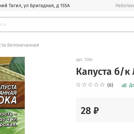
ий Тагил, ул Бригадная, д 155А
Работаем
ста белокачанная
арт.
1264
Капуста б/к
(0)
Д
28 ₽