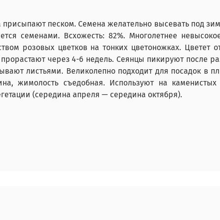
 присыпают песком. Семена желательно высевать под зиму
ется семенами. Всхожесть: 82%. Многолетнее невысокое
твом розовых цветков на тонких цветоножках. Цветет от
те прорастают через 4-6 недель. Сеянцы пикируют после 
рывают листьями. Великолепно подходит для посадок в п
ина, жимолость съедобная. Используют на каменистых
егетации (середина апреля — середина октября).