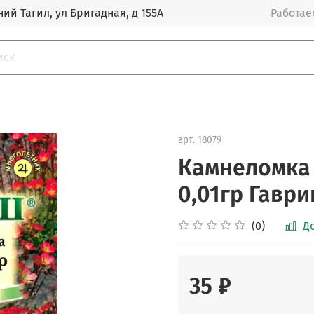
ий Тагил, ул Бригадная, д 155А
Работаем
арт.
18079
Камнеломка 
0,01гр Гавр
(0)
Д
35 ₽