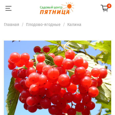
0
Главная
Плодово-ягодные
Калина