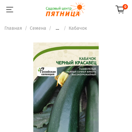
0
Главная
Семена
...
Кабачок