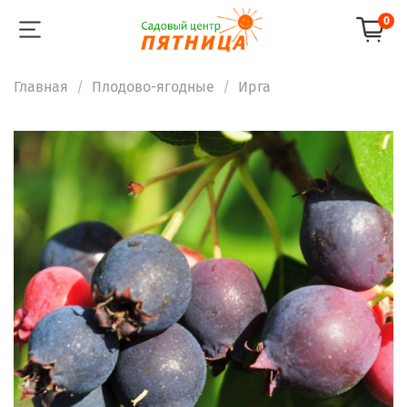
0
Главная
Плодово-ягодные
Ирга