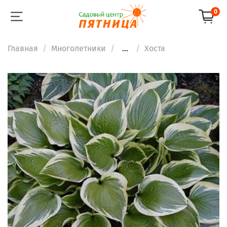
0
Главная
Многолетники
...
Хоста