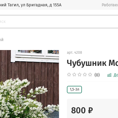
ий Тагил, ул Бригадная, д 155А
Работаем
ый
арт.
4208
Чубушник Mo
(0)
Д
1,5-3л
800 ₽