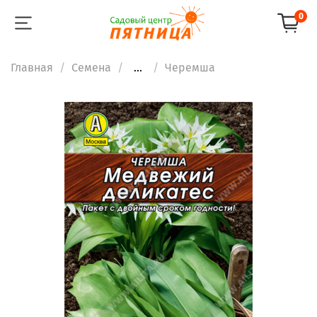
0
Главная
Семена
...
Черемша