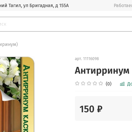
ий Тагил, ул Бригадная, д 155А
Работаем
тиринум)
арт.
11116098
Антирринум 
(0)
Д
150 ₽